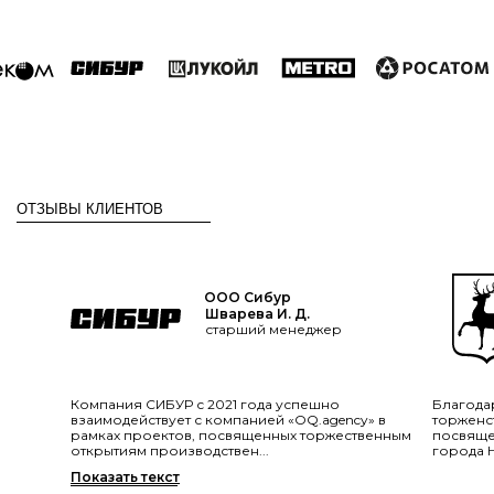
ОТЗЫВЫ КЛИЕНТОВ
ООО Сибур
Шварева И. Д.
старший менеджер
Компания СИБУР с 2021 года успешно
Благода
взаимодействует с компанией «OQ.agency» в
торженс
рамках проектов, посвященных торжественным
посвяще
открытиям производствен...
города 
Показать текст