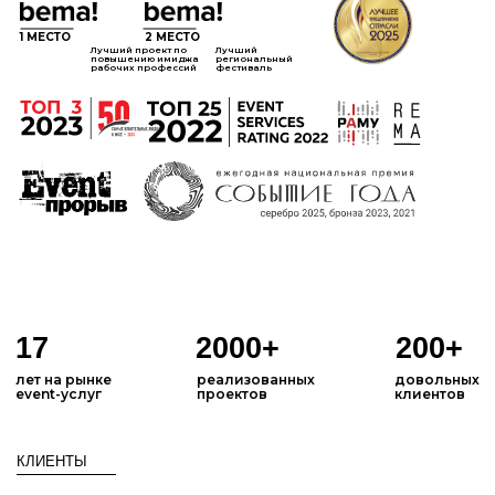
1 МЕСТО
2 МЕСТО
Лучший проект по
Лучший
повышению имиджа
региональный
рабочих профессий
фестиваль
17
2000+
200+
лет на рынке
реализованных
довольных
event-услуг
проектов
клиентов
КЛИЕНТЫ