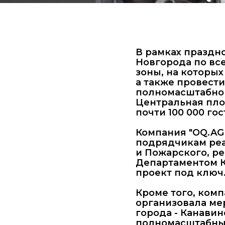
В рамках праздн
Новгорода по вс
зоны, на которых
а также провести
полномасштабног
Центральная пло
почти 100 000 го
Компания "OQ.AG
подрядчикам реа
и Пожарского, ре
Департаментом К
проект под ключ
Кроме того, ком
организовала ме
города - Канавин
полномасштабный