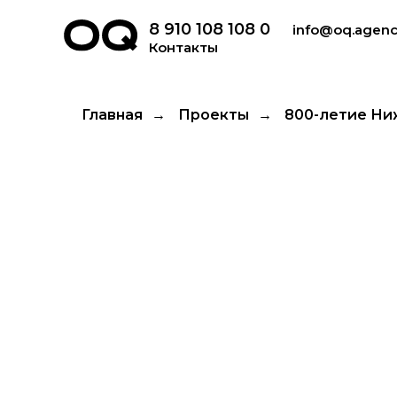
8 910 108 108 0
info@oq.agen
Контакты
Главная
→
Проекты
→
800-летие Ни