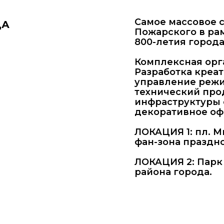
Самое массовое с
ДА
Пожарского в ра
800-летия города
Комплексная орг
Разработка креа
управление режи
технический про
смотреть
инфраструктуры 
видео
декоративное оф
ЛОКАЦИЯ 1: пл. М
фан-зона праздн
ЛОКАЦИЯ 2: Парк 
района города.