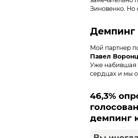
замечательно 
Зиновенко. Но 
Демпинг
Мой партнер п
Павел Ворон
Уже набившая 
сердцах и мы 
46,3% оп
голосова
демпинг к