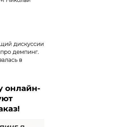
ОМ Николай
ущий дискуссии
 про демпинг.
алась в
у онлайн-
уют
аказ!