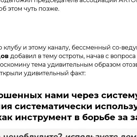
подытожил председатель ассоциации АКТ
об этом чуть позже.
о клубу и этому каналу, бессменный со-вед
цов
добавил в тему остроты, начав с вопроса
оскомину тема удивительным образом отозв
открыли удивительный факт:
рошенных нами через систем
ния систематически использ
ак инструмент в борьбе за з