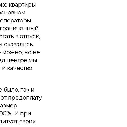
аже квартиры
 основном
 операторы
 ограниченный
тать в отпуск,
ы оказались
- можно, но не
мед.центре мы
 и качество
е было, так и
уют предоплату
размер
100%. И при
дитует своих