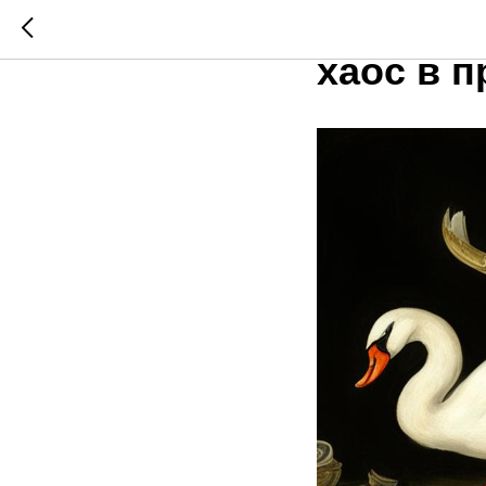
Кто в ле
хаос в п