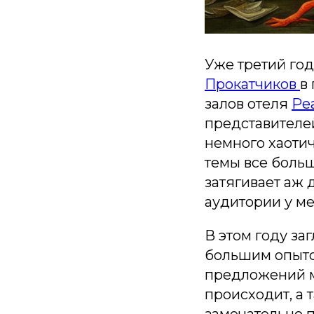
Уже третий го
Прокатчиков
в
залов отеля
Ре
представителе
немного хаоти
темы все больш
затягивает аж 
аудитории у ме
В этом году за
большим опыто
предложений м
происходит, а 