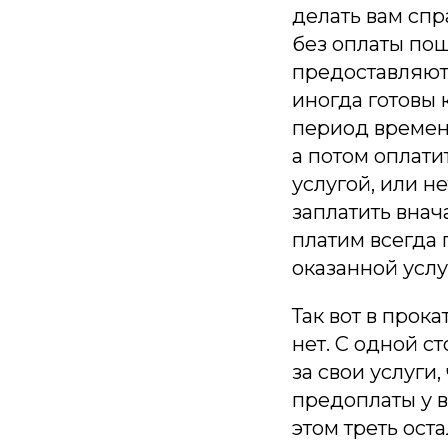
делать вам спр
без оплаты пош
предоставляют
иногда готовы 
период времени
а потом оплати
услугой, или н
заплатить внача
платим всегда 
оказанной услу
Так вот в прока
нет. С одной с
за свои услуги,
предоплаты у вс
этом треть ост