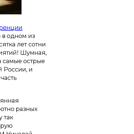
еренции
 в одном из
ятка лет сотни
иятий! Шумная,
а самые острые
 России, и
 часть
еянная
лютно разных
 так
орую