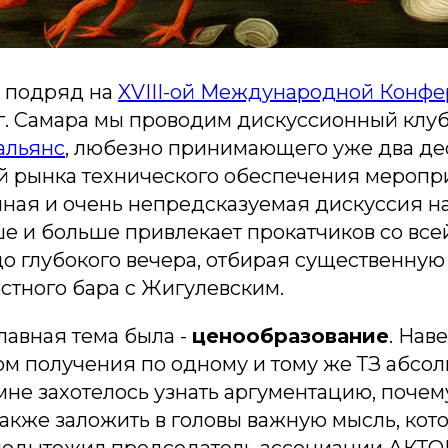
д подряд на
XVIII-ой Международной Конф
 г. Самара мы проводим дискуссионный клуб
альянс
, любезно принимающего уже два дес
й рынка технического обеспечения меропр
чная и очень непредсказуемая дискуссия н
е и больше привлекает прокатчиков со всей
до глубокого вечера, отбирая существенную
стного бара с Жигулевским.
главная тема была -
ценообразование
. Нав
м получения по одному и тому же ТЗ абсо
не захотелось узнать аргументацию, почему
также заложить в головы важную мысль, кот