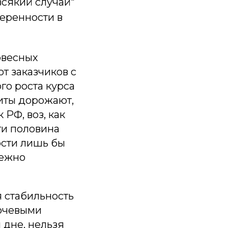
всякий случай"
еренности в
овесных
т заказчиков с
го роста курса
диты дорожают,
РФ, воз, как
чти половина
ости лишь бы
бежно
я стабильность
лючевыми
 дне, нельзя