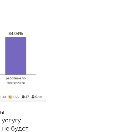
ры
 услугу.
о не будет