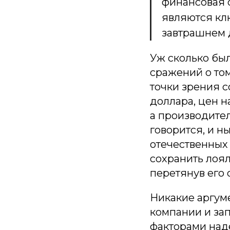
финансовая с
являются кл
завтрашнем 
Уж сколько был
сражений о том
точки зрения 
доллара, цен н
а производител
говорится, и н
отечественных
сохранить лоял
перетянув его 
Никакие аргуме
компании и за
факторами над