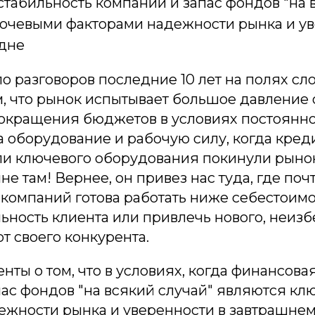
табильность компании и запас фондов "на 
ючевыми факторами надежности рынка и ув
дне
о разговоров последние 10 лет на полях сл
, что рынок испытывает большое давление о
сокращения бюджетов в условиях постоянно
а оборудование и рабочую силу, когда кре
и ключевого оборудования покинули рынок 
ыне там! Вернее, он привез нас туда, где по
 компаний готова работать ниже себестоим
ьность клиента или привлечь нового, неиз
от своего конкурента.
нты о том, что в условиях, когда финансова
пас фондов "на всякий случай" являются к
ежности рынка и уверенности в завтрашнем