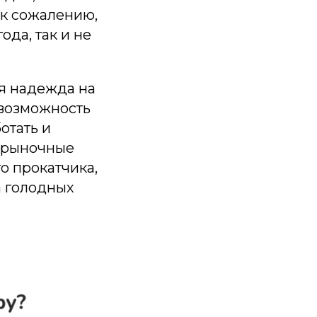
 к сожалению,
ода, так и не
ся надежда на
 возможность
отать и
е рыночные
го прокатчика,
а голодных