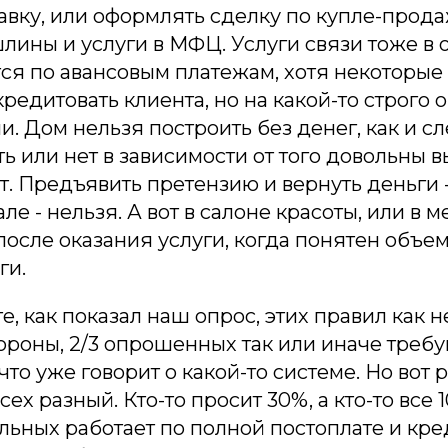
авку, или оформлять сделку по купле-прод
лины и услуги в МФЦ. Услуги связи тоже в
ся по авансовым платежам, хотя некоторые
кредитовать клиента, но на какой-то строго
. Дом нельзя построить без денег, как и сле
ть или нет в зависимости от того довольны в
ет. Предъявить претензию и вернуть деньги 
ле - нельзя. А вот в салоне красоты, или в 
после оказания услуги, когда понятен объем
ги.
те, как показал наш опрос, этих правил как н
тороны, 2/3 опрошенных так или иначе треб
 что уже говорит о какой-то системе. Но вот 
ех разный. Кто-то просит 30%, а кто-то все 
альных работает по полной постоплате и кре